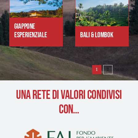
GIAPPONE
ESPERIENZIALE
BALI & LOMBOK
Next
1
2
UNA RETE DI VALORI CONDIVISI
CON…