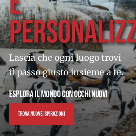
E
PERSONALIZZ
Lascia che ogni luogo trovi
il passo giusto insieme a te.
ESPLORA IL MONDO CON OCCHI NUOVI
TROVA NUOVE ISPIRAZIONI