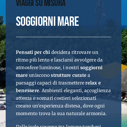
VIAGGI
SU MISURA
SOGGIORNI MARE
Pensati per chi
desidera ritrovare un
ritmo più lento e lasciarsi avvolgere da
atmosfere luminose, i nostri
soggiorni
mare
uniscono
strutture curate
a
paesaggi capaci di trasmettere
relax e
benessere
. Ambienti eleganti, accoglienza
attenta e scenari costieri selezionati
creano un'esperienza distesa, dove ogni
momento trova la sua naturale armonia.
Dalle isole sospese tra lagune turchesi