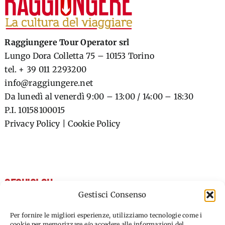
Raggiungere Tour Operator srl
Lungo Dora Colletta 75 – 10153 Torino
tel. + 39 011 2293200
info@raggiungere.net
Da lunedì al venerdì 9:00 – 13:00 / 14:00 – 18:30
P.I. 10158100015
Privacy Policy
|
Cookie Policy
SEGUICI SU
Gestisci Consenso
FACEBOOK
Per fornire le migliori esperienze, utilizziamo tecnologie come i
cookie per memorizzare e/o accedere alle informazioni del