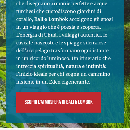
che disegnano armonie perfette e acque
turchesi che custodiscono giardini di
corallo,
Bali e Lombok
accolgono gli sposi
in un viaggio che è poesia e scoperta.
L’energia di
Ubud
, i villaggi autentici, le
cascate nascoste e le spiagge silenziose
dell’arcipelago trasformano ogni istante
in un ricordo luminoso. Un itinerario che
intreccia
spiritualità, natura e intimità
:
l’inizio ideale per chi sogna un cammino
insieme in un Eden rigenerante.
SCOPRI L’ATMOSFERA DI BALI & LOMBOK