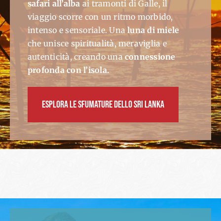
safari all’alba
ai tramonti di Galle, il
viaggio scorre con un ritmo morbido,
intenso e sensoriale. Una
luna di miele
che unisce spiritualità, meraviglia e
autenticità, creando una
connessione
profonda con l’isola.
ESPLORA LE SFUMATURE DELLO SRI LANKA