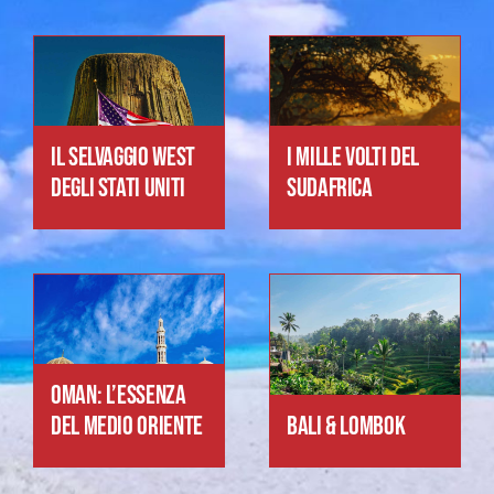
IL SELVAGGIO WEST
I MILLE VOLTI DEL
DEGLI STATI UNITI
SUDAFRICA
OMAN: L’ESSENZA
DEL MEDIO ORIENTE
BALI & LOMBOK