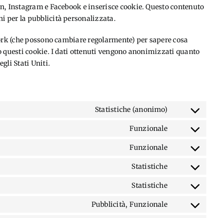
In, Instagram e Facebook e inserisce cookie. Questo contenuto
 per la pubblicità personalizzata.
work (che possono cambiare regolarmente) per sapere cosa
o questi cookie. I dati ottenuti vengono anonimizzati quanto
gli Stati Uniti.
Statistiche (anonimo)
Consent
to
Funzionale
Consent
service
to
Funzionale
elementor
Consent
service
to
Statistiche
woocommerce
Consent
service
to
Statistiche
wordpress
Consent
service
to
Pubblicità, Funzionale
google-
Consent
service