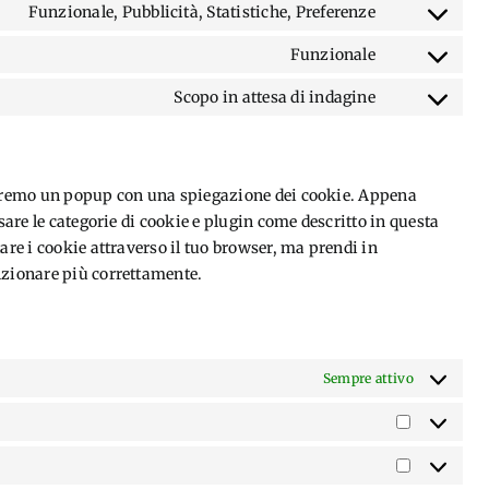
analytics
to
Funzionale, Pubblicità, Statistiche, Preferenze
vimeo
Consent
service
to
Funzionale
facebook
Consent
service
to
Scopo in attesa di indagine
linkedin
Consent
service
to
complianz
service
varie
treremo un popup con una spiegazione dei cookie. Appena
sare le categorie di cookie e plugin come descritto in questa
are i cookie attraverso il tuo browser, ma prendi in
nzionare più correttamente.
Sempre attivo
Statistich
Marketin