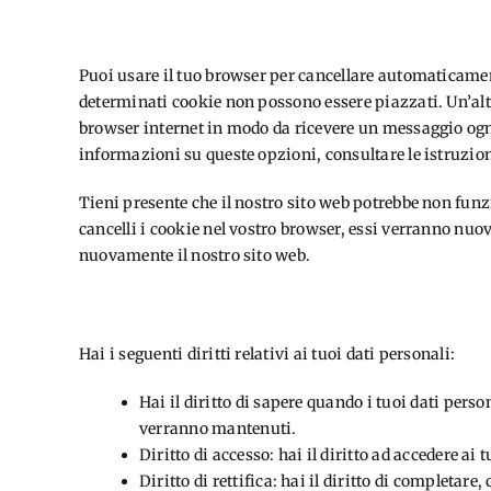
8. Abilitare/disabilitare e cancellazione dei cookie
Puoi usare il tuo browser per cancellare automaticame
determinati cookie non possono essere piazzati. Un’alt
browser internet in modo da ricevere un messaggio ogni 
informazioni su queste opzioni, consultare le istruzion
Tieni presente che il nostro sito web potrebbe non funzi
cancelli i cookie nel vostro browser, essi verranno nuo
nuovamente il nostro sito web.
9. I tuoi diritti in relazione ai dati personali
Hai i seguenti diritti relativi ai tuoi dati personali:
Hai il diritto di sapere quando i tuoi dati pers
verranno mantenuti.
Diritto di accesso: hai il diritto ad accedere ai
Diritto di rettifica: hai il diritto di completare