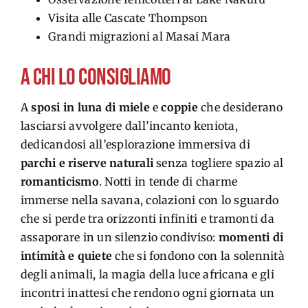
Visita alle Cascate Thompson
Grandi migrazioni al Masai Mara
A CHI LO CONSIGLIAMO
A
sposi in luna di miele
e
coppie
che
desiderano
lasciarsi avvolgere dall’incanto
keniota
,
dedicandosi all’esplorazione immersiva di
parchi e riserve
naturali
senza togliere spazio al
romanticismo
. Notti in tende di charme
immerse nella savana, colazioni con lo sguardo
che si perde tra orizzonti infiniti e tramonti
da
assaporare
in
un silenzio condiviso:
momenti di
intimità e quiete
che si fondono con
la solennità
degli animali, la magia della luce
africana
e gli
incontri inattesi che rendono ogni giornata
un