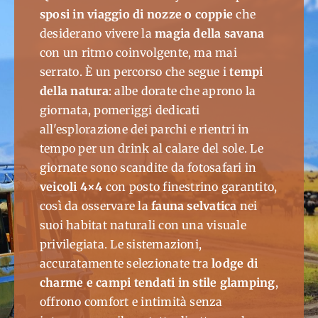
sposi in viaggio di nozze
o
coppie
che
desiderano vivere la
magia della savana
con un ritmo coinvolgente
, ma mai
serrato
.
È un
percorso che segue i
tempi
della natura
: albe dorate che aprono la
giornata, pomeriggi dedicati
all'esplorazione dei parchi e rientri in
tempo per un drink al calare del sole
.
Le
giornate sono scandite da fotosafari
in
veicoli 4×4
con posto finestrino garantito,
così da
osservare la
fauna selvatica
nei
suoi habitat naturali con una visuale
privilegiata. Le sistemazioni,
accuratamente selezionate tra
lodge
di
charme
e campi tendati
in stile
glamping
,
offrono comfort e intimità senza