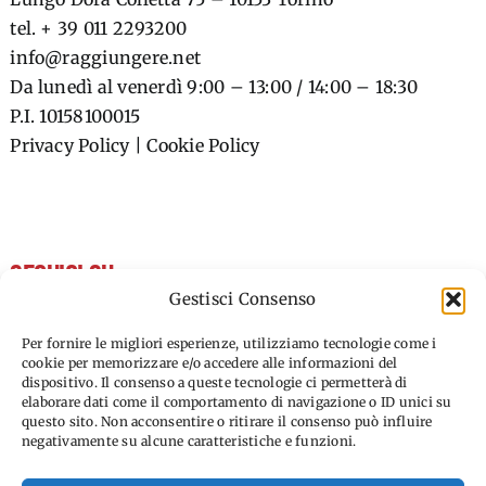
tel. + 39 011 2293200
info@raggiungere.net
Da lunedì al venerdì 9:00 – 13:00 / 14:00 – 18:30
P.I. 10158100015
Privacy Policy
|
Cookie Policy
SEGUICI SU
Gestisci Consenso
FACEBOOK
Per fornire le migliori esperienze, utilizziamo tecnologie come i
cookie per memorizzare e/o accedere alle informazioni del
dispositivo. Il consenso a queste tecnologie ci permetterà di
INSTAGRAM
elaborare dati come il comportamento di navigazione o ID unici su
questo sito. Non acconsentire o ritirare il consenso può influire
LINKEDIN
negativamente su alcune caratteristiche e funzioni.