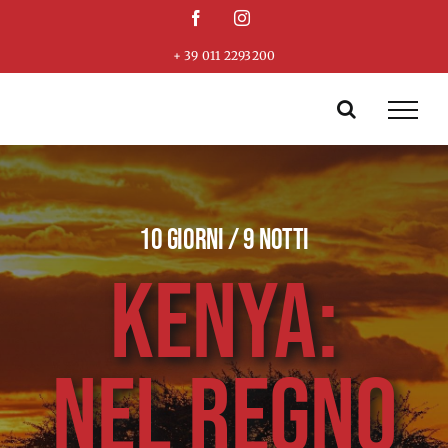
Skip
Facebook
Instagram
to
+ 39 011 2293200
content
10 GIORNI / 9 NOTTI
KENYA:
NEL REGNO