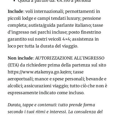
Quota a partire da: €4.530 a persona
Include
:
voli internazionali; pernottamenti in
piccoli lodge e campi tendati
luxury
; pensione
completa; autista/guida parlante italiano; tasse
d’ingresso nei parchi incluse; posto finestrino
garantito sui nostri veicoli 4×4; assistenza in
loco per tutta la durata del viaggio.
Non include
:
AUTORIZZAZIONE ALL’INGRESSO
(ETA) da richiedere prima della partenza sul sito
https://www.etakenya.go.ke/en
; tasse
aeroportuali; mance e spese personali; bevande e
alcolici; assicurazioni viaggio; tutto ciò che non è
espressamente indicato come incluso.
Durata, tappe e contenuti: tutto prende forma
secondo i tuoi ritmi e interessi. La consulenza del