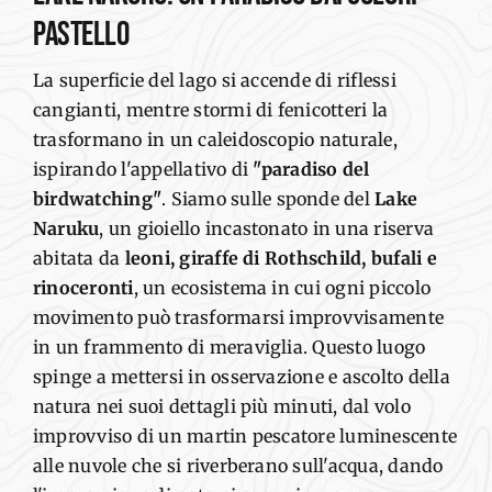
pastello
La superficie del lago si accende di riflessi
cangianti, mentre stormi di fenicotteri la
trasformano in un caleidoscopio naturale,
ispirando l'appellativo di
"
paradiso del
birdwatching
"
.
Siamo sulle sponde del
Lake
Naruku
, un gioiello
incastonato in
una riserva
abitata da
leoni,
giraffe di Rothschild, bufali e
rinoceronti
,
un ecosistema in cui ogni
piccolo
movimento può trasformarsi
improvvisamente
in
un frammento di meraviglia.
Questo luogo
spinge a mettersi in osservazione e ascolto della
natura nei
suoi
dettagli più minut
i, dal
volo
improvviso di un martin pescatore
luminescente
alle nuvole che si riverberano sull'acqua, dando