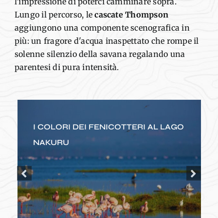
l'impressione di poterci camminare sopra
.
Lungo il percorso,
le
cascate Thompson
aggiungono un
a componente
scenografic
a in
più
: un fragore d'acqua
inaspettato che rompe il
solenne silenzio della savana regalando una
parentesi di pura intensità
.
I COLORI DEI FENICOTTERI AL LAGO
NAKURU