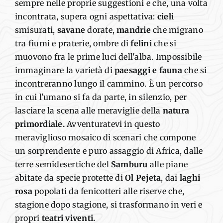
sempre nel
le proprie suggestioni
e che, una volta
incontrata, supera ogni aspettativa:
cieli
smisurati,
savane
dorate,
mandrie
che migrano
tra fiumi e praterie
,
ombre di
felini
che si
muovono fra le prime
luc
i
dell'alba.
Impossibile
immaginare
la varietà di
paesaggi e fauna
che si
incontreranno lungo il cammino
. È
un percorso
in cui l'umano si fa da parte, in silenzio, per
lasciare la scena alle meraviglie d
ella
natura
primordiale
.
Avventuratevi in questo
meraviglioso
mosaico di scenari che compone
un sorprendente e puro assaggio
d
i
Africa
, d
alle
terre semidesertiche del
Samburu
alle piane
abitate da specie protette di
Ol
Pejeta
, dai
laghi
rosa
popolati
da
fenicotteri alle riserve che,
stagione dopo stagione, si trasformano
in
veri e
propri
teatri viventi
.