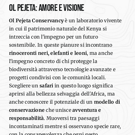
Ol
Pejeta
: amore e
visione
Ol
Pejeta
Conservancy
è un laboratorio vivente
in cui il patrimonio naturale del Kenya
si
intreccia con l'impegno per un futuro
sostenibile
. In queste pianure si incontrano
rinoceronti neri, elefanti e leoni
, ma anche
l'impegno concreto di chi protegge la
biodiversità
attraverso
tecnologie avanzate e
progetti condivisi con le comunità locali.
Scegliere un
safari
in questo luogo significa
aprirsi
alla
bellezza selvaggia dell'Africa, ma
anche
conoscere il potenziale
di un
modello di
conservazione
che unisce
avventura e
responsabilità
.
Muoversi
tra paesaggi
incontaminati
mentre si osservano
specie rare,
con la consapevolezza
che ogni gesto