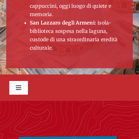
cappuccini, oggi luogo di quiete e
memoria.
San Lazzaro degli Armeni:
isola-
biblioteca sospesa nella laguna,
custode di una straordinaria eredità
culturale.
Toggle
Navigation
INTRODUZIONE
GALLERY