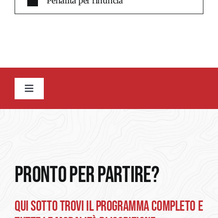
Penalità per rinuncia
Toggle
Navigation
INTRODUZIONE
GALLERY
PRONTO PER PARTIRE?
PROGRAMMA
QUI SOTTO TROVI IL PROGRAMMA COMPLETO E
MODULO DI ADESIONE