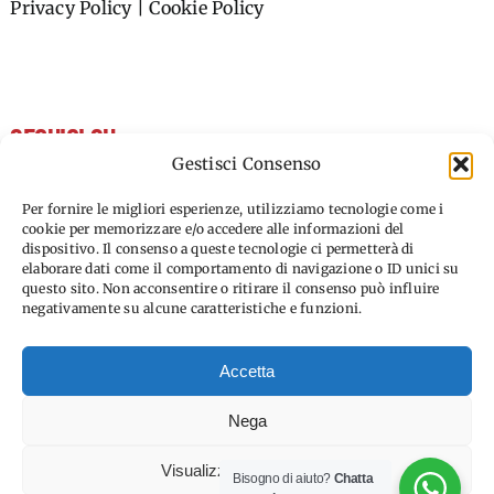
Privacy Policy
|
Cookie Policy
SEGUICI SU
Gestisci Consenso
FACEBOOK
Per fornire le migliori esperienze, utilizziamo tecnologie come i
cookie per memorizzare e/o accedere alle informazioni del
dispositivo. Il consenso a queste tecnologie ci permetterà di
INSTAGRAM
elaborare dati come il comportamento di navigazione o ID unici su
questo sito. Non acconsentire o ritirare il consenso può influire
LINKEDIN
negativamente su alcune caratteristiche e funzioni.
Accetta
Nega
© Copyright 2012 –
2026 | Raggiungere
Visualizza le preferenze
Bisogno di aiuto?
Chatta
Tour Operator srl