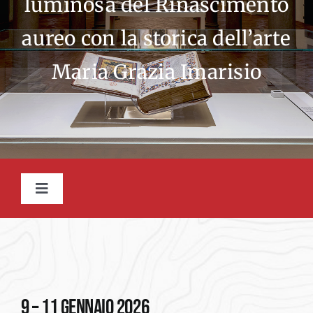
luminosa del Rinascimento
aureo con la storica dell’arte
Maria Grazia Imarisio
Toggle
Navigation
INTRODUZIONE
GALLERY
9 – 11 gennaio 2026