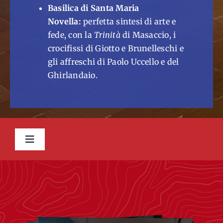
Basilica di Santa Maria
Novella:
perfetta sintesi di arte e
fede, con la
Trinità
di Masaccio, i
crocifissi di Giotto e Brunelleschi e
gli affreschi di Paolo Uccello e del
Ghirlandaio.
Toggle
Navigation
INTRODUZIONE
GALLERY