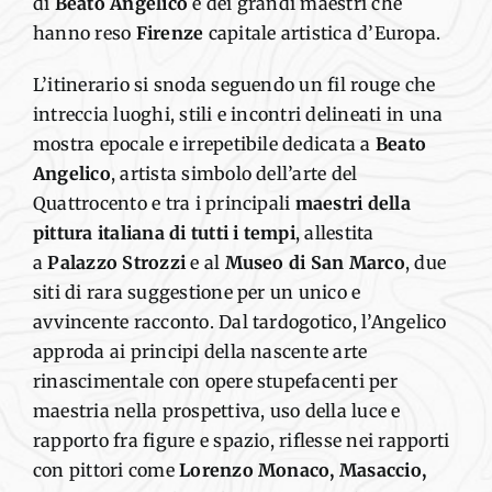
di
Beato Angelico
e dei grandi maestri che
hanno reso
Firenze
capitale artistica d’Europa.
L’itinerario si snoda seguendo un fil rouge che
intreccia luoghi, stili e incontri delineati in una
mostra epocale e irrepetibile dedicata a
Beato
Angelico
, artista simbolo dell’arte del
Quattrocento e tra i principali
maestri della
pittura italiana di tutti i tempi
, allestita
a
Palazzo Strozzi
e al
Museo di San Marco
, due
siti di rara suggestione per un unico e
avvincente racconto. Dal tardogotico, l’Angelico
approda ai principi della nascente arte
rinascimentale con opere stupefacenti per
maestria nella prospettiva, uso della luce e
rapporto fra figure e spazio, riflesse nei rapporti
con pittori come
Lorenzo Monaco, Masaccio,